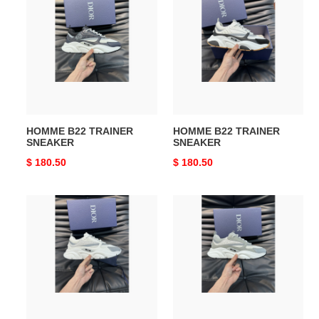
B22
B22
TRAINER
TRAINER
SNEAKER
SNEAKER
HOMME B22 TRAINER
HOMME B22 TRAINER
SNEAKER
SNEAKER
Original
$ 180.50
Original
$ 180.50
price
price
HOMME
HOMME
B22
B22
TRAINER
TRAINER
SNEAKER
SNEAKER