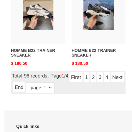
TRAINER
TRAINER
SNEAKER
SNEAKER
HOMME B22 TRAINER
HOMME B22 TRAINER
SNEAKER
SNEAKER
Original
$ 180.50
Original
$ 180.50
price
price
Total 96 records, Page
1
/4
First
1
2
3
4
Next
End
Quick links