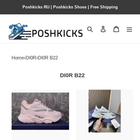
Poshkicks RU | Poshkicks Shoes | Free Shipping
Search
Contact us
Shopping 
Home
›
DI0R
›
DI0R B22
DI0R B22
HOMME
HOMME
B22
B22
TRAINER
TRAINER
SNEAKER
SNEAKER