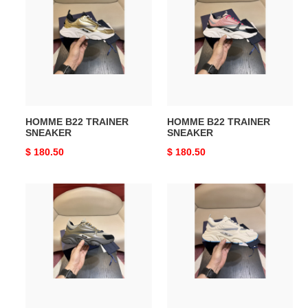
B22
B22
TRAINER
TRAINER
SNEAKER
SNEAKER
HOMME B22 TRAINER
HOMME B22 TRAINER
SNEAKER
SNEAKER
Original
$ 180.50
Original
$ 180.50
price
price
HOMME
HOMME
B22
B22
TRAINER
TRAINER
SNEAKER
SNEAKER