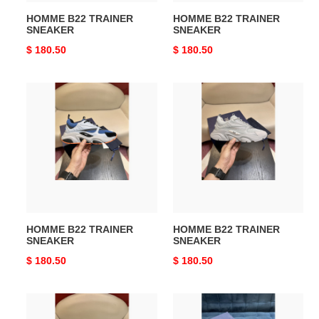
HOMME B22 TRAINER
HOMME B22 TRAINER
SNEAKER
SNEAKER
Original
$ 180.50
Original
$ 180.50
price
price
HOMME
HOMME
B22
B22
TRAINER
TRAINER
SNEAKER
SNEAKER
HOMME B22 TRAINER
HOMME B22 TRAINER
SNEAKER
SNEAKER
Original
$ 180.50
Original
$ 180.50
price
price
HOMME
HOMME
B22
B22